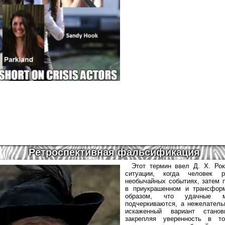
Ретроспективная фальсификация
Этот термин ввел Д. Х. Ро
ситуации, когда человек р
необычайных событиях, затем 
в приукрашенном и трансфор
образом, что удачные м
подчеркиваются, а нежелател
искаженный вариант станов
закрепляя уверенность в то