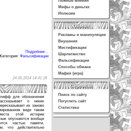
Ложные мнения
Мифы о деньгах
Иллюзии
Обман
Рекламы и манипуляции
Внушения
Мистификации
Подробнее
…
Шарлатанство
Категория:
Фальсификации
Фальсификации
Способы обмана
Мафия (игра)
24.05.2014 14:41:28
Сервисы
Поиск по сайту
клифф для обозначения
ассказывает о неких
Погуглить сайт
пересказывает их заново
Статистика
мированном виде таким
еста этой истории
ьные опускаются вообще
ится частью памяти,
м, что действительно