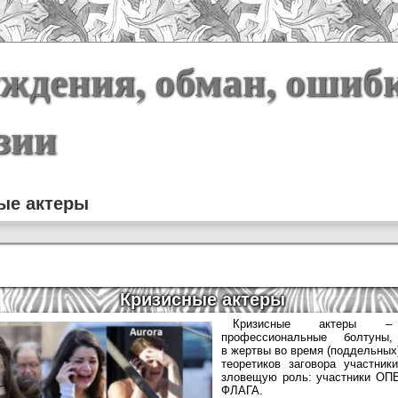
ждения, обман, ошиб
зии
ые актеры
Кризисные актеры
Кризисные актеры –
профессиональные болтун
в жертвы во время (поддельных)
теоретиков заговора участник
зловещую роль: участники 
ФЛАГА.