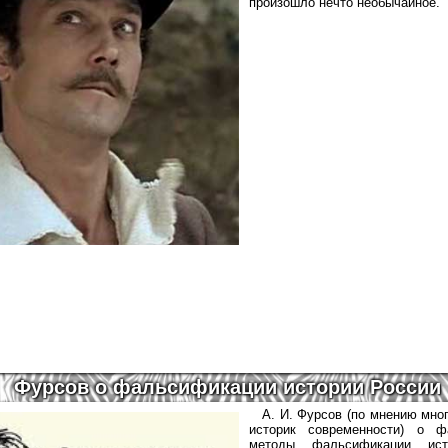
произошло нечто необычайное.
Фурсов о фальсификации истории России
А. И. Фурсов (по мнению мно
историк современности) о ф
методы фальсификации исто