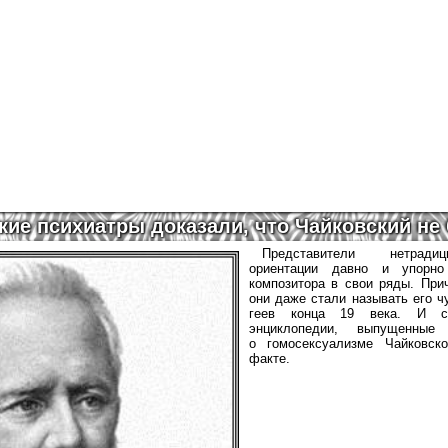
кие психиатры доказали, что Чайковский не
Представители нетрадиц
ориентации давно и упорно
композитора в свои ряды. При
они даже стали называть его ч
геев конца 19 века. И с
энциклопедии, выпущенны
о гомосексуализме Чайковск
факте.