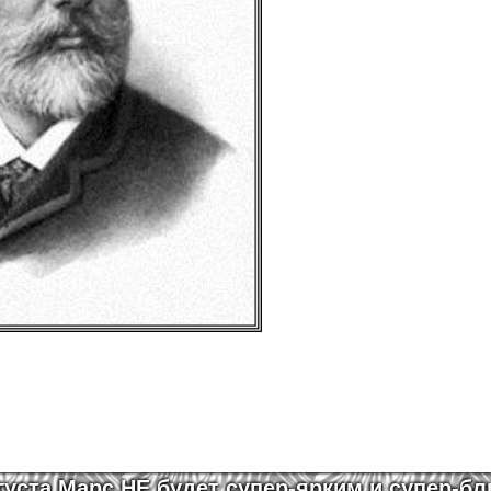
густа Марс НЕ будет
супер-ярким
и супер-бл